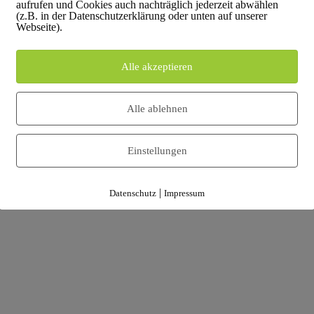
aufrufen und Cookies auch nachträglich jederzeit abwählen
(z.B. in der Datenschutzerklärung oder unten auf unserer
Webseite).
cling und zuverlässiger Computerschrott Entsorgung
ifizierte Datenträgervernichtung nach DIN 66399,
Alle akzeptieren
ung sämtlicher IT-Geräte. Im Mittelpunkt stehen dabei
abläufe.
Alle ablehnen
Einstellungen
|
Datenschutz
Impressum