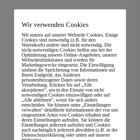
Wir verwenden Cookies
Wir nutzen auf unserer Webseite Cookies. Einige
Cookies sind notwendig (z.B. für den
Warenkorb) andere sind nicht notwendig. Die
nicht-notwendigen Cookies helfen uns bei der
Optimierung unseres Online-Angebotes, unserer
Webseitenfunktionen und werden für
Marketingzwecke eingesetzt. Die Einwilligung
umfasst die Speicherung von Informationen auf
Ihrem Endgerät, das Auslesen
personenbezogener Daten sowie deren
Verarbeitung. Klicken Sie auf „Alle
akzeptieren“, um in den Einsatz von nicht
notwendigen Cookies einzuwilligen oder auf
„Alle ablehnen“, wenn Sie sich anders
Computerschrott Recycling
entscheiden. Sie können unter „Einstellungen
verwalten“ detaillierte Informationen der von uns
fachgerecht
eingesetzten Arten von Cookies erhalten und
nach
DIN 66399
in
deren Einstellungen aufrufen. Sie können die
Einstellungen jederzeit aufrufen und Cookies
Kiel
auch nachträglich jederzeit abwählen (z.B. in der
Datenschutzerklärung oder unten auf unserer
Kiel profitiert von fachgerechtem Computerschrott
Webseite).